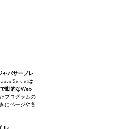
let(ジャバサーブレ
a Servletは
で動的なWeb
たプログラムの
ときにページや各
ァイル