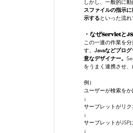
しかし、一般的に動
スファイルの指示に
示する
といった流れ
・なぜServletと
この一連の作業を分
す。
Javaなどプロ
意なデザイナー。
S
をうまく連携させ、
例）
ユーザーが検索をか
↓
サーブレットがリク
↓
サーブレットがJS
↓