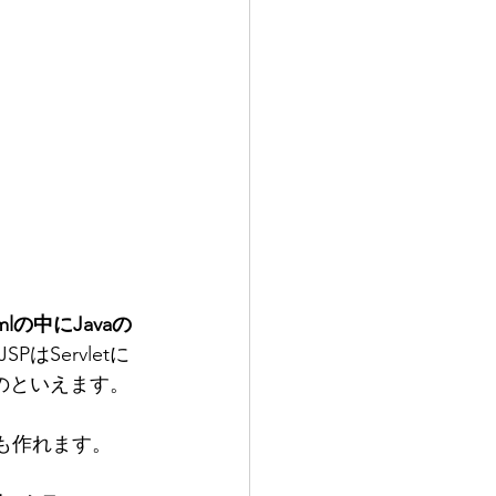
mlの中にJavaの
Servletに
ものといえます。
ても作れます。