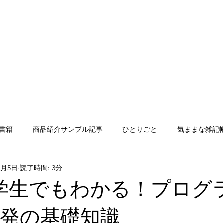
書籍
商品紹介サンプル記事
ひとりごと
気ままな雑記
3月5日
読了時間: 3分
）
Java入門編
小学生でもわかる！プログ
a開発の基礎知識