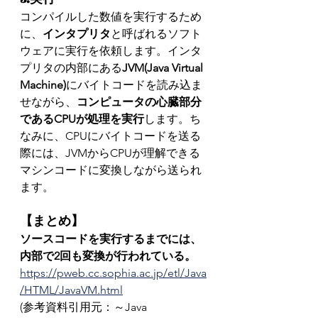
コンパイルした数値を実行するため
に、
インタプリタ
と呼ばれるソフト
ウェアに実行を依頼します。インタ
プリタの内部にある
JVM(Java Virtual 
Machine)
にバイトコードを読み込ま
せながら、
コンピュータの心臓部分
であるCPUが処理を実行
します。ち
なみに、CPUにバイトコードを送る
際には、JVMからCPUが理解できる
マシンコードに変換しながら送られ
ます。
【まとめ】
ソースコードを実行するまでには、
内部で2回も変換が行われている。
https://pweb.cc.sophia.ac.jp/etl/Java
/HTML/JavaVM.html
(参考資料引用元：～Java　