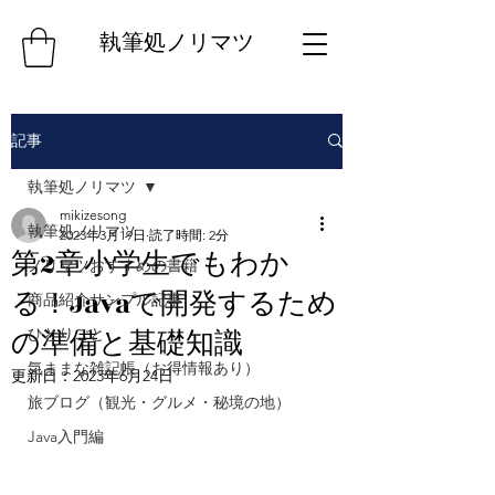
​執筆処ノリマツ
記事
執筆処ノリマツ
mikizesong
執筆処ノリマツ
2023年3月19日
読了時間: 2分
第2章小学生でもわか
ノリマツおすすめの書籍
る！Javaで開発するため
商品紹介サンプル記事
の準備と基礎知識
ひとりごと
気ままな雑記帳（お得情報あり）
更新日：
2023年6月24日
旅ブログ（観光・グルメ・秘境の地）
Java入門編