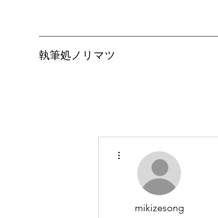
​執筆処ノリマツ
その他
mikizesong